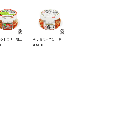
ちの本漬け 朝鮮
のいちの本漬け 旨だ
70g
れキムチ 270g
0
¥400