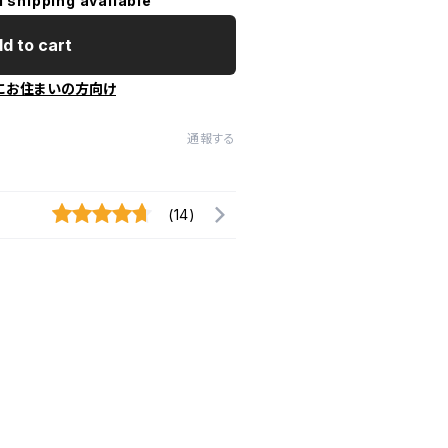
l shipping available
d to cart
にお住まいの方向け
通報する
(14)