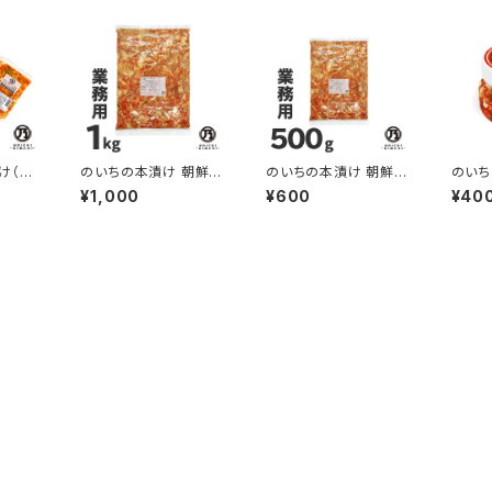
け（白
のいちの本漬け 朝鮮
のいちの本漬け 朝鮮
のい
×4袋
漬 業務用1kg
漬 業務用500g
漬 2
¥1,000
¥600
¥40