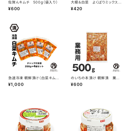
佐賀んキムチ 500g（袋入り）
大根＆白菜 よくばりミックスキ
ムチ
¥600
¥420
急速冷凍 朝鮮漬け（白菜キム
のいちの本漬け 朝鮮漬 業務
チ） 200g×4袋セット
用500g
¥1,000
¥600