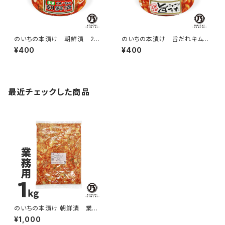
のいちの本漬け 朝鮮漬 270
のいちの本漬け 旨だれキム
g
チ 270g
¥400
¥400
最近チェックした商品
のいちの本漬け 朝鮮漬 業務
用1kg
¥1,000