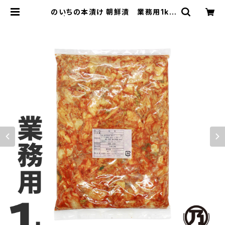
のいちの本漬け 朝鮮漬 業務用1kg
| 佐賀のキムチ屋 のいち商店