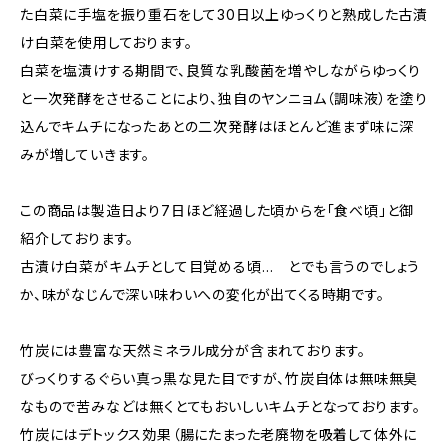
た白菜に手塩を振り重石をして30日以上ゆっくりと熟成した古漬
け白菜を使用しております。
白菜を塩漬けする期間で、良質な乳酸菌を増やしながらゆっくり
と一次発酵をさせることにより、独自のヤンニョム（調味液）を塗り
込んでキムチになったあとの二次発酵はほとんど進まず味に深
みが増していきます。
この商品は製造日より7日ほど経過した頃からを「食べ頃」と御
紹介しております。
古漬け白菜がキムチとして目覚める頃… とでも言うのでしょう
か、味がなじんで深い味わいへの変化が出てくる時期です。
竹炭には豊富な天然ミネラル成分が含まれております。
びっくりするぐらい真っ黒な見た目ですが、竹炭自体は無味無臭
なもので苦みなどは無くとてもおいしいキムチとなっております。
竹炭にはデトックス効果（腸にたまった老廃物を吸着して体外に