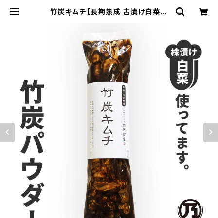
竹炭キムチ【長期熟成 古漬け白菜使
用】 | 佐賀のキムチ屋 のいち商店