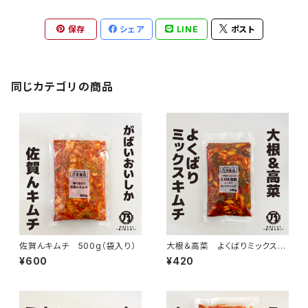
保存
シェア
LINE
ポスト
同じカテゴリの商品
佐賀んキムチ 500g（袋入り）
大根＆高菜 よくばりミックスキ
ムチ 300g
¥600
¥420