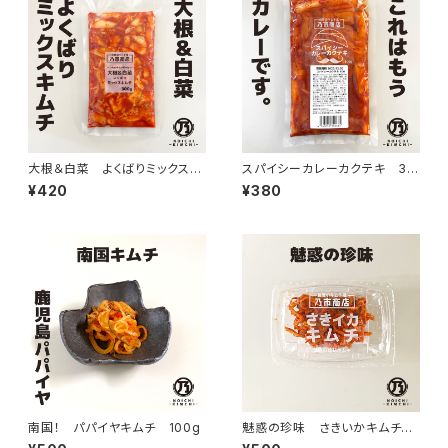
大根＆白菜 よくばりミックスキ
スパイシーカレーカクテキ 30
ムチ
0g（袋入り）
¥420
¥380
南国！ パパイヤキムチ 100g
魅惑の珍味 さきいかキムチ
60g